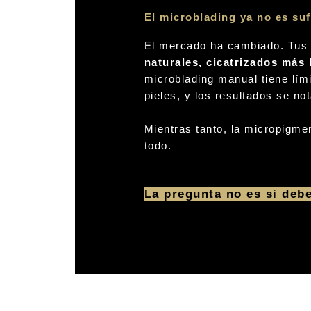
El microblading ya no es suf
El mercado ha cambiado. Tus
naturales, cicatrizados más
microblading manual tiene lími
pieles, y los resultados se no
Mientras tanto, la micropigm
todo.
La pregunta no es si deb