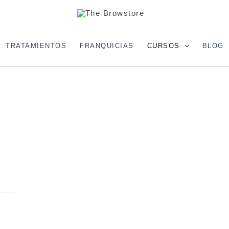
TRATAMIENTOS
FRANQUICIAS
CURSOS
BLOG
 el nuevo estándar.
 pelo a pelo con
a micropigmentación.