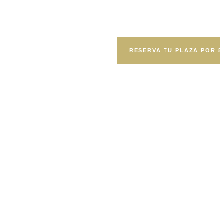
Formación presencial en Badalona c
Sevillano.
RESERVA TU PLAZA POR 
Precio especial: antes