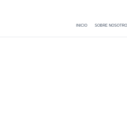
Ir
al
contenido
INICIO
SOBRE NOSOTR