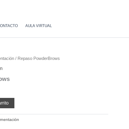
ONTACTO
AULA VIRTUAL
ntación
/ Repaso PowderBrows
ón
ows
rrito
gmentación