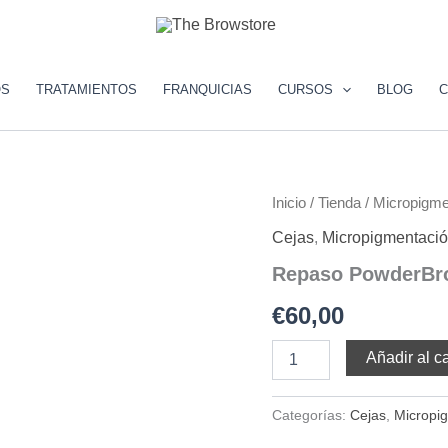
OS
TRATAMIENTOS
FRANQUICIAS
CURSOS
BLOG
C
Repaso
Inicio
/
Tienda
/
Micropigme
PowderBrows
Cejas
,
Micropigmentaci
cantidad
Repaso PowderBr
€
60,00
Añadir al ca
Categorías:
Cejas
,
Micropi