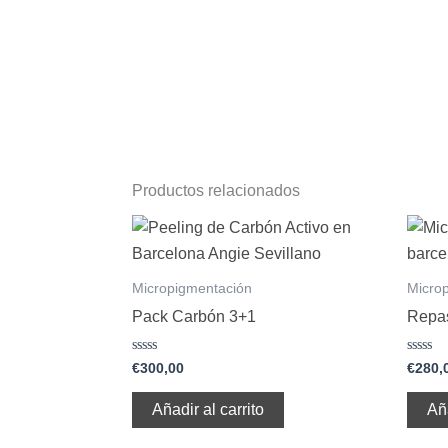
Productos relacionados
Micropigmentación
Micro
Pack Carbón 3+1
Repa
Valorado
Valora
€
300,00
€
280,
con
con
0
0
de
de
Añadir al carrito
Aña
5
5