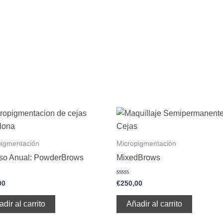
pigmentación
Micropigmentación
so Anual: PowderBrows
MixedBrows
do
Valorado
00
€
250,00
con
0
de
dir al carrito
Añadir al carrito
5